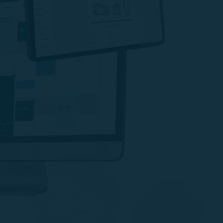
Karta
pojazdu
pozwala na
Powiadomienia
automatyzację
otrzymasz w
systemie oraz
przypomnień
poprzez