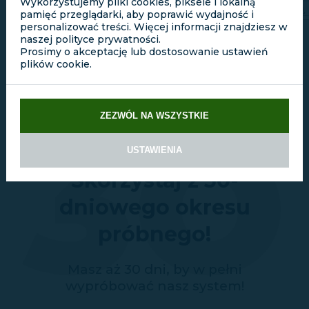
Wykorzystujemy pliki cookies, piksele i lokalną
podpisem na
pamięć przeglądarki, aby poprawić wydajność i
ekranie.
personalizować treści. Więcej informacji znajdziesz w
naszej polityce prywatności.
Prosimy o akceptację lub dostosowanie ustawień
plików cookie.
3O
ZEZWÓL NA WSZYSTKIE
USTAWIENIA
Skorzystaj z 30-
dniowego okresu
próbnego!
Masz aż 30 dni, by w pełni
wypróbować nasz system!