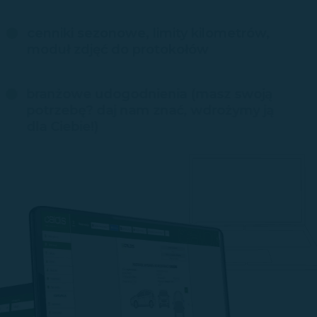
cenniki sezonowe, limity kilometrów,
moduł zdjęć do protokołów
branżowe udogodnienia (masz swoją
potrzebę? daj nam znać, wdrożymy ją
dla Ciebie!)