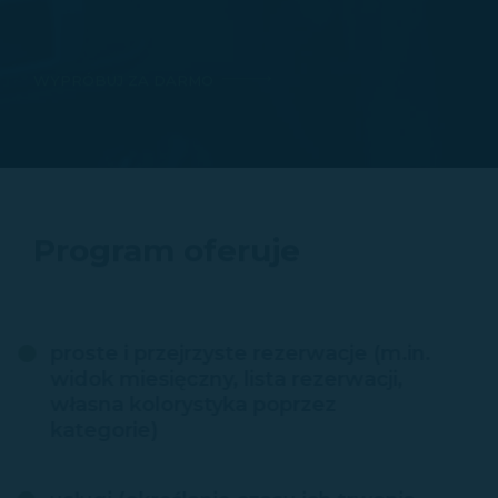
WYPRÓBUJ ZA DARMO
Program oferuje
proste i przejrzyste rezerwacje (m.in.
widok miesięczny, lista rezerwacji,
własna kolorystyka poprzez
kategorie)