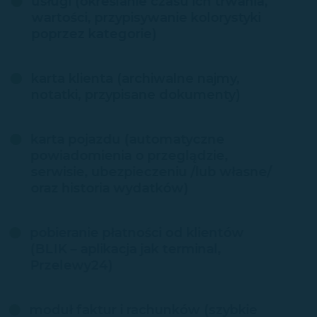
usługi (określanie czasu ich trwania,
wartości, przypisywanie kolorystyki
poprzez kategorie)
karta klienta (archiwalne najmy,
notatki, przypisane dokumenty)
karta pojazdu (automatyczne
powiadomienia o przeglądzie,
serwisie, ubezpieczeniu /lub własne/
oraz historia wydatków)
pobieranie płatności od klientów
(BLIK – aplikacja jak terminal,
Przelewy24)
moduł faktur i rachunków (szybkie