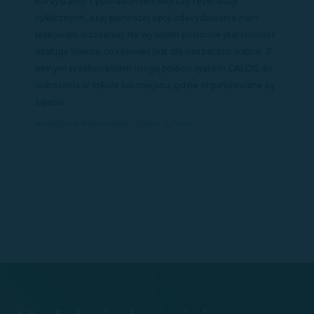
Korzystamy z powiadomień SMS czy rezerwacji
cyklicznych, a tej pierwszej opcji zdecydowanie nam
brakowało wcześniej. Na wysokim poziomie jest również
obsługa klienta, co również jest dla nas bardzo ważne. Z
pełnym przekonaniem mogę polecić system CALDIS do
wdrożenia w szkole lub miejscu, gdzie organizowane są
zajęcia.
Katarzyna Nalewalska - Super School