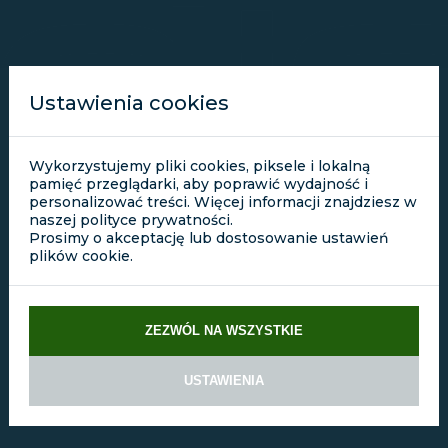
Ustawienia cookies
01
Wykorzystujemy pliki cookies, piksele i lokalną
FAKTURA LUB RACHUNEK
pamięć przeglądarki, aby poprawić wydajność i
personalizować treści. Więcej informacji znajdziesz w
JEDNYM KLIKNIĘCIEM!
naszej polityce prywatności.
Prosimy o akceptację lub dostosowanie ustawień
Potrzebujesz przygotować fakturę dla klienta
plików cookie.
biznesowego lub prosty rachunek dla klienta
indywidualnego? Korzystając z
programu do faktur
i rachunków
CALDIS możesz liczyć na wsparcie
naszego systemu – dwoma kliknięciami
ZEZWÓL NA WSZYSTKIE
wygenerujesz fakturę lub rachunek dla klienta,
dodatkowo w systemie przygotowaliśmy
funkcjonalność, która… polepszy Twoje relację z
USTAWIENIA
księgową.