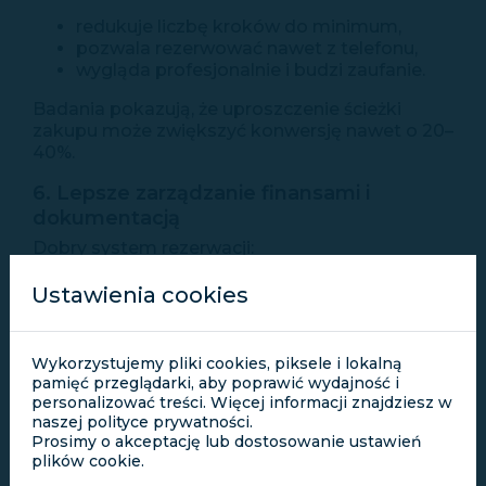
redukuje liczbę kroków do minimum,
pozwala rezerwować nawet z telefonu,
wygląda profesjonalnie i budzi zaufanie.
Badania pokazują, że uproszczenie ścieżki
zakupu może zwiększyć konwersję nawet o 20–
40%.
6. Lepsze zarządzanie finansami i
dokumentacją
Dobry system rezerwacji:
wystawia dokumenty (potwierdzenia,
Ustawienia cookies
regulaminy, umowy),
przypomina o płatnościach,
umożliwia pobranie zaliczki online,
Wykorzystujemy pliki cookies, piksele i lokalną
generuje raporty dotyczące obłożenia i
pamięć przeglądarki, aby poprawić wydajność i
przychodów.
personalizować treści. Więcej informacji znajdziesz w
naszej polityce prywatności.
Dzięki temu właściciel wypożyczalni podejmuje
Prosimy o akceptację lub dostosowanie ustawień
decyzje biznesowe na podstawie realnych
plików cookie.
danych.