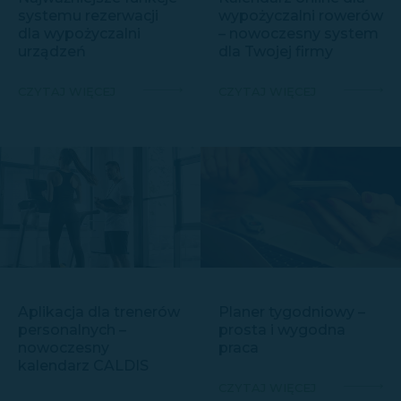
systemu rezerwacji
wypożyczalni rowerów
dla wypożyczalni
– nowoczesny system
urządzeń
dla Twojej firmy
CZYTAJ WIĘCEJ
CZYTAJ WIĘCEJ
Aplikacja dla trenerów
Planer tygodniowy –
personalnych –
prosta i wygodna
nowoczesny
praca
kalendarz CALDIS
CZYTAJ WIĘCEJ