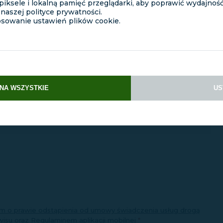
piksele i lokalną pamięć przeglądarki, aby poprawić wydajność 
 naszej polityce prywatności.
osowanie ustawień plików cookie.
yfra.
NA WSZYSTKIE
US
m o prawie odstąpienia od umowy świadczenia usług drogą
wisu
oraz
Regulaminem aplikacji mobilnej