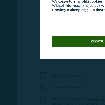
Wykorzystujemy pliki cookies, 
Więcej informacji znajdziesz w
Prosimy o akceptację lub dost
HASŁO
Min. 8 znaków, w tym mała i duża litera oraz c
ZEZWÓL 
POWTÓRZ HASŁO
Mam kod promocyjny
Zaakceptuj wszystkie
Zapoznałem/łam się z
pouczenie
elektroniczną
,
Regulaminem ser