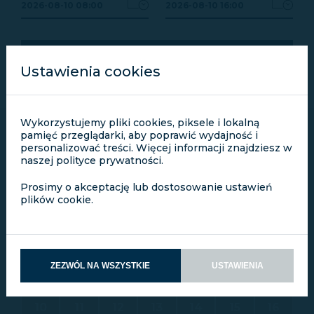
2026-08-10 08:00
2026-08-10 16:00
ZAREZERWUJ
Ustawienia cookies
Wykorzystujemy pliki cookies, piksele i lokalną
pamięć przeglądarki, aby poprawić wydajność i
personalizować treści. Więcej informacji znajdziesz w
naszej polityce prywatności.
Prosimy o akceptację lub dostosowanie ustawień
<
SIERPIEŃ 2026
>
plików cookie.
PON.
WT.
ŚR.
CZW.
PT.
SOB.
NIEDZ.
27
28
29
30
31
1
2
ZEZWÓL NA WSZYSTKIE
USTAWIENIA
3
4
5
6
7
8
9
10
11
12
13
14
15
16