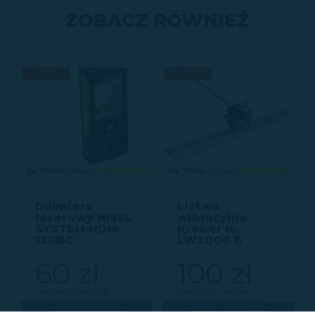
ZOBACZ RÓWNIEŻ
Dalmierz
Listwa
laserowy NIVEL
wibracyjna
SYSTEM HDM-
Kreber K-
120BC
LW2000 B
60 zł
100 zł
Cena brutto za dobę
Cena brutto za dobę
WIĘCEJ SZCZEGÓŁÓW
WIĘCEJ SZCZEGÓŁÓW