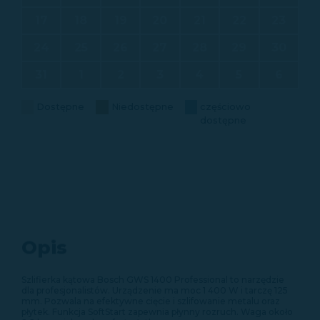
17
18
19
20
21
22
23
24
25
26
27
28
29
30
31
1
2
3
4
5
6
Dostępne
Niedostępne
częściowo
dostępne
Opis
Szlifierka kątowa Bosch GWS 1400 Professional to narzędzie
dla profesjonalistów. Urządzenie ma moc 1 400 W i tarczę 125
mm. Pozwala na efektywne cięcie i szlifowanie metalu oraz
płytek. Funkcja SoftStart zapewnia płynny rozruch. Waga około