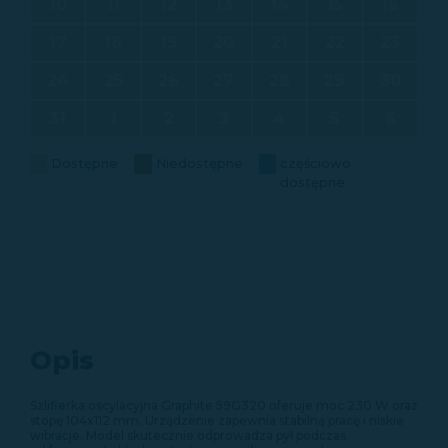
10
11
12
13
14
15
16
17
18
19
20
21
22
23
24
25
26
27
28
29
30
31
1
2
3
4
5
6
Dostępne
Niedostępne
częściowo
dostępne
Opis
Szlifierka oscylacyjna Graphite 59G320 oferuje moc 230 W oraz
stopę 104x112 mm. Urządzenie zapewnia stabilną pracę i niskie
wibracje. Model skutecznie odprowadza pył podczas