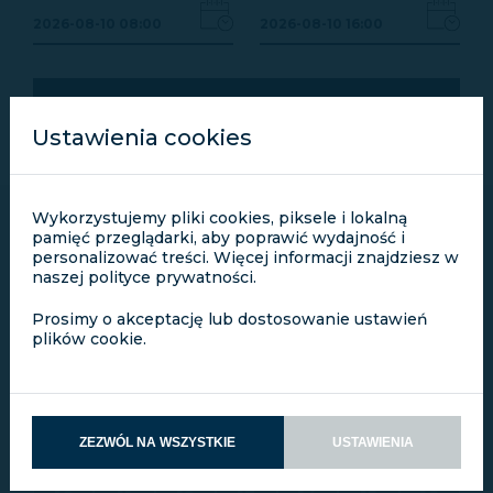
2026-08-10 08:00
2026-08-10 16:00
ZAREZERWUJ
Ustawienia cookies
Wykorzystujemy pliki cookies, piksele i lokalną
pamięć przeglądarki, aby poprawić wydajność i
personalizować treści. Więcej informacji znajdziesz w
naszej polityce prywatności.
Prosimy o akceptację lub dostosowanie ustawień
<
SIERPIEŃ 2026
>
plików cookie.
PON.
WT.
ŚR.
CZW.
PT.
SOB.
NIEDZ.
27
28
29
30
31
1
2
ZEZWÓL NA WSZYSTKIE
USTAWIENIA
3
4
5
6
7
8
9