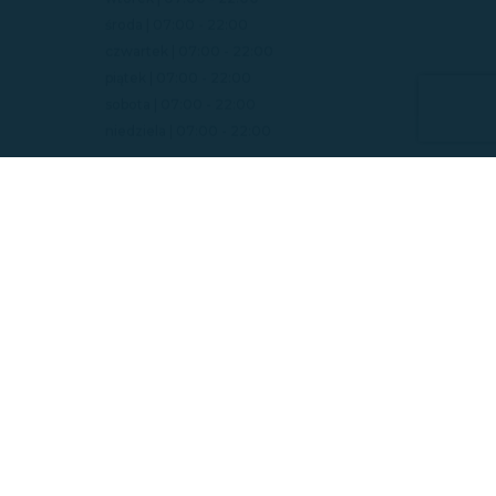
środa | 07:00 - 22:00
czwartek | 07:00 - 22:00
piątek | 07:00 - 22:00
sobota | 07:00 - 22:00
niedziela | 07:00 - 22:00
ZOBACZ RÓWNIEŻ