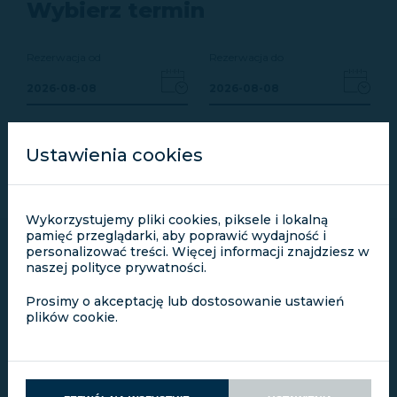
Wybierz termin
Rezerwacja od
Rezerwacja do
2026-08-08
2026-08-08
Ustawienia cookies
ZAREZERWUJ
Wykorzystujemy pliki cookies, piksele i lokalną
pamięć przeglądarki, aby poprawić wydajność i
personalizować treści. Więcej informacji znajdziesz w
naszej polityce prywatności.
Prosimy o akceptację lub dostosowanie ustawień
plików cookie.
<
SIERPIEŃ 2026
>
PON.
WT.
ŚR.
CZW.
PT.
SOB.
NIEDZ.