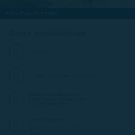
ZOBACZ GALERIĘ ZDJĘĆ
Dane kontaktowe
697701656
michal.kucinski@krakow.lasy.gov.pl
Nadleśnictwo Nowy Targ
Nowy Targ, ul. Kowaniec 70
34-400 Nowy Targ
Godziny otwarcia
poniedziałek | 07:00 - 22:00
wtorek | 07:00 - 22:00